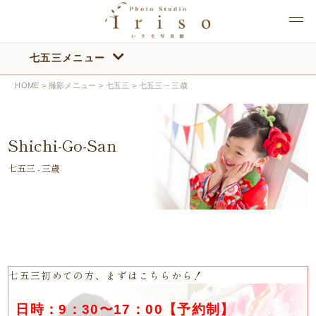
七五三メニュー
HOME
>
撮影メニュー
>
七五三
>
七五三 – 三歳
Shichi-Go-San
七五三 - 三歳
七五三初めての方、まずはこちらから！
日時：9：30〜17：00【予約制】