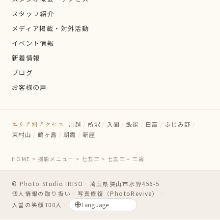
スタッフ紹介
メディア掲載・対外活動
イベント情報
新着情報
ブログ
お客様の声
エリア別アクセス
川越
/
所沢
/
入間
/
飯能
/
日高
/
ふじみ野
/
東村山
/
鶴ヶ島
/
朝霞
/
新座
HOME
>
撮影メニュー
>
七五三
>
七五三 – 三歳
© Photo Studio IRISO
・
埼玉県狭山市水野456-5
・
個人情報の取り扱い
・
写真修復（PhotoRevive）
・
入曽の笑顔100人
・