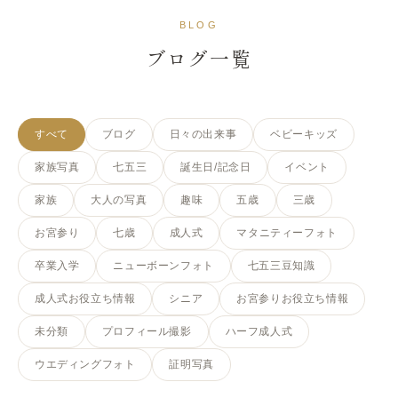
写真と、記念日のコラム
BLOG
ブログ一覧
すべて
ブログ
日々の出来事
ベビーキッズ
家族写真
七五三
誕生日/記念日
イベント
家族
大人の写真
趣味
五歳
三歳
お宮参り
七歳
成人式
マタニティーフォト
卒業入学
ニューボーンフォト
七五三豆知識
成人式お役立ち情報
シニア
お宮参りお役立ち情報
未分類
プロフィール撮影
ハーフ成人式
ウエディングフォト
証明写真