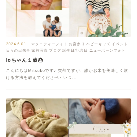
2024.6.01
マタニティーフォト
お宮参り
ベビーキッズ
イベント
日々の出来事
家族写真
ブログ
誕生日/記念日
ニューボーンフォト
Ioちゃん１歳🎂
こんにちはMitsukoです♪ 突然ですが、誰かお米を美味しく炊
ける方法を教えてくださ~い いつ...