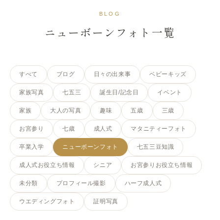
写真と、記念日のコラム
BLOG
ニューボーンフォト一覧
すべて
ブログ
日々の出来事
ベビーキッズ
家族写真
七五三
誕生日/記念日
イベント
家族
大人の写真
趣味
五歳
三歳
お宮参り
七歳
成人式
マタニティーフォト
卒業入学
ニューボーンフォト
七五三豆知識
成人式お役立ち情報
シニア
お宮参りお役立ち情報
未分類
プロフィール撮影
ハーフ成人式
ウエディングフォト
証明写真