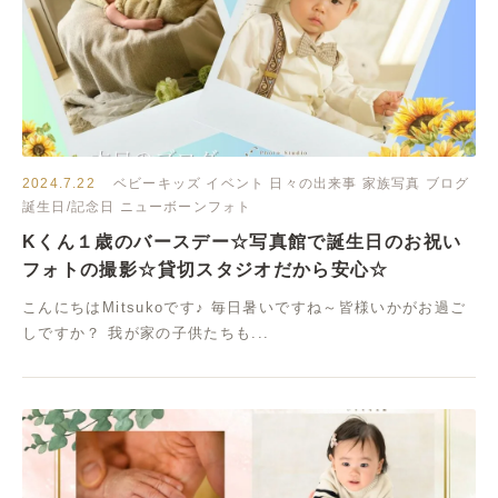
2024.7.22
ベビーキッズ
イベント
日々の出来事
家族写真
ブログ
誕生日/記念日
ニューボーンフォト
Kくん１歳のバースデー☆写真館で誕生日のお祝い
フォトの撮影☆貸切スタジオだから安心☆
こんにちはMitsukoです♪ 毎日暑いですね～皆様いかがお過ご
しですか？ 我が家の子供たちも...