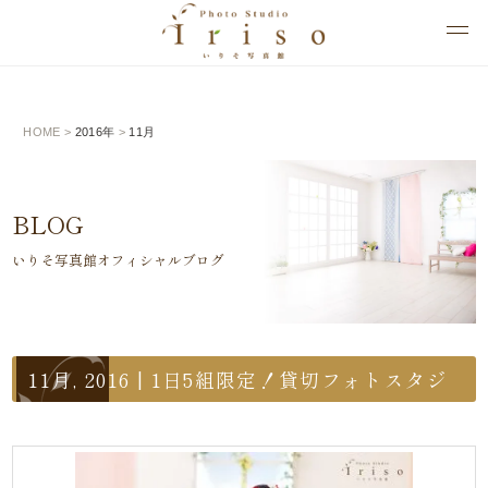
HOME
>
2016年
>
11月
BLOG
いりそ写真館オフィシャルブログ
11月, 2016 | 1日5組限定！貸切フォトスタジ
オの入曽（いりそ）写真館一覧