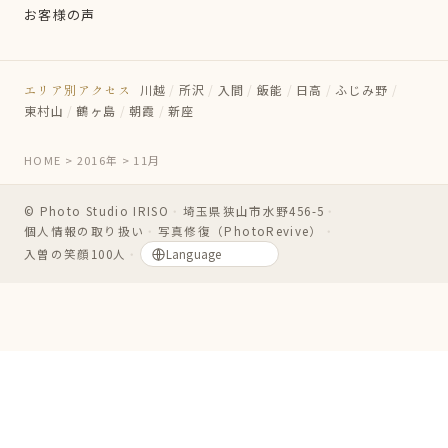
お客様の声
エリア別アクセス
川越
/
所沢
/
入間
/
飯能
/
日高
/
ふじみ野
/
東村山
/
鶴ヶ島
/
朝霞
/
新座
HOME
>
2016年
>
11月
© Photo Studio IRISO
・
埼玉県狭山市水野456-5
・
個人情報の取り扱い
・
写真修復（PhotoRevive）
・
入曽の笑顔100人
・