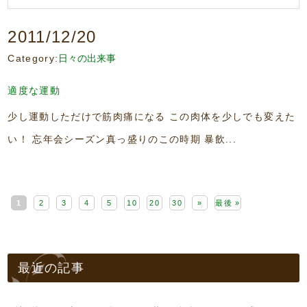
2011/12/20
Category:
日々の出来事
適度な運動
少し運動しただけで筋肉痛になる この肉体を少しでも変えた
い！ 忘年会シーズン真っ盛りのこの時期 暴飲...
1
2
3
4
5
10
20
30
»
最後 »
最近の記事