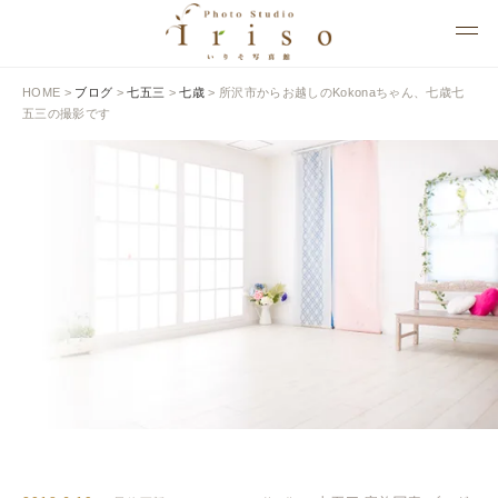
HOME
>
ブログ
>
七五三
>
七歳
>
所沢市からお越しのKokonaちゃん、七歳七
五三の撮影です
BLOG
いりそ写真館ブログ