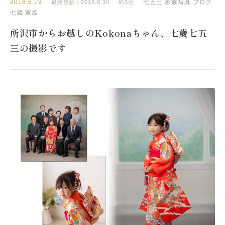
2018.6.19
七五三
家族写真
ブログ
最終更新：2018.8.30
約3分
七歳
家族
所沢市からお越しのKokonaちゃん、七歳七五
三の撮影です