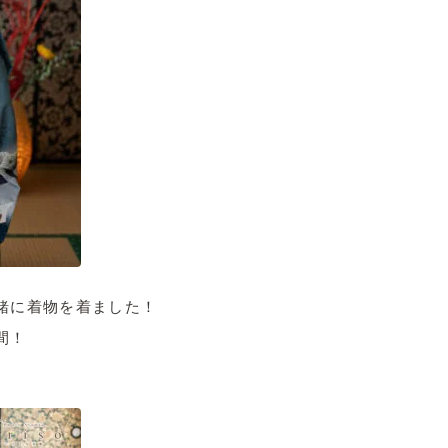
緒に着物を着ました！
間！