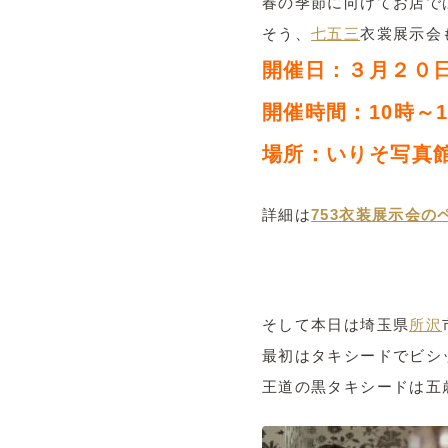
春の季節に向けてお店で
そう、
七五三
衣裳展示会
開催日：３月２０
開催時間：10時～1
場所：いりそ写真
詳細は
753衣装展示会の
そして本日は埼玉県
所沢
最初はタキシードでビシ
王道の黒タキシードは五