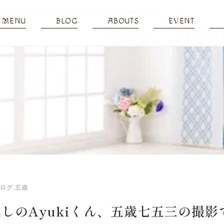
>
所沢市からお越しのAyukiくん、五歳七五三の撮影です
MENU
BLOG
ABOUTS
EVENT
ブログ
五歳
しのAyukiくん、五歳七五三の撮影