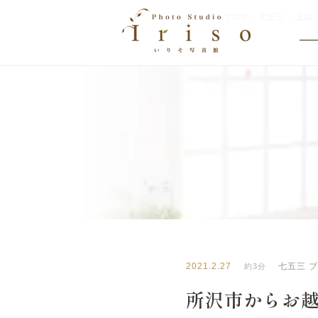
HOME
>
ブログ
>
七五三
>
五歳
BLOG
いりそ写真館ブログ
2021.2.27
七五三
約3分
所沢市からお越