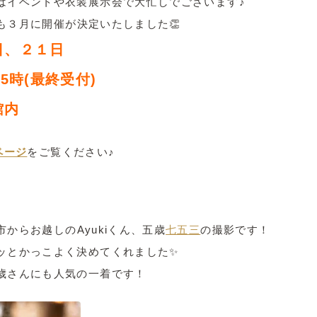
はイベントや衣装展示会で大忙しでございます♪
も３月に開催が決定いたしました👏
日、２１日
5時(最終受付)
館内
ページ
をご覧ください♪
市からお越しのAyukiくん、五歳
七五三
の撮影です！
ッとかっこよく決めてくれました✨
歳さんにも人気の一着です！