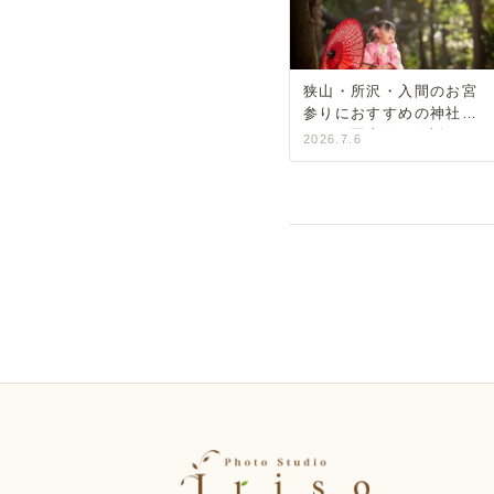
狭山・所沢・入間のお宮
参りにおすすめの神社ガ
イド｜写真館が解説
2026.7.6