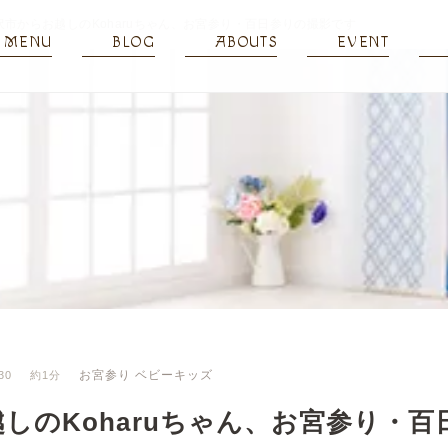
沢市からお越しのKoharuちゃん、お宮参り・百日参りの撮影です
MENU
BLOG
ABOUTS
EVENT
お宮参り
ベビーキッズ
30
約1分
しのKoharuちゃん、お宮参り・