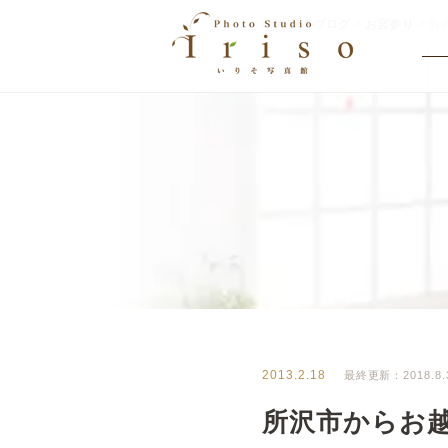
HOME
>
ブログ
>
お宮参り
>
所
BLOG
いりそ写真館ブログ
2013.2.18
最終更新：2018.8.
所沢市からお越