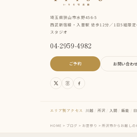
埼玉県狭山市水野456-5
西武新宿線・入曽駅 徒歩12分／1日5組限
スタジオ
04-2959-4982
ご予約
お問い合わ
エリア別アクセス
川越
/
所沢
/
入間
/
飯能
/
HOME
>
ブログ
>
お宮参り
>
所沢市からお越しの