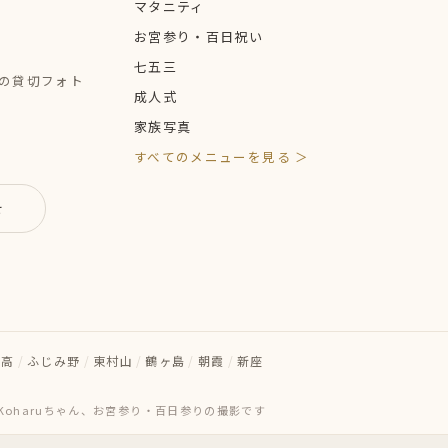
マタニティ
お宮参り・百日祝い
七五三
定の貸切フォト
成人式
家族写真
すべてのメニューを見る ＞
せ
日高
/
ふじみ野
/
東村山
/
鶴ヶ島
/
朝霞
/
新座
Koharuちゃん、お宮参り・百日参りの撮影です