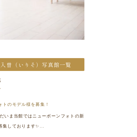
ジオの入曽（いりそ）写真館一覧
8
グ
ォトのモデル様を募集！
ただいま当館ではニューボーンフォトの新
集しております✨...