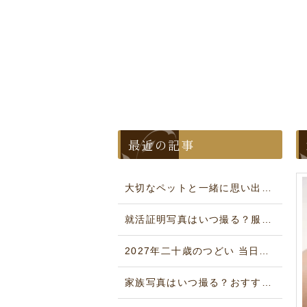
最近の記事
大切なペットと一緒に思い出を残そう！いりそ写真館のペットフォトのご紹介
就活証明写真はいつ撮る？服装・髪型・データ形式まで解説｜狭山市いりそ写真館
2027年二十歳のつどい 当日の着付けは何時から？狭山・川越・所沢・入間
家族写真はいつ撮る？おすすめのタイミングと服装・コーデガイド