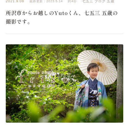
2021.9.08
七五三
ブログ
五歳
最終更新：2023.5.14
約4分
所沢市からお越しのYutoくん、七五三 五歳の
撮影です。