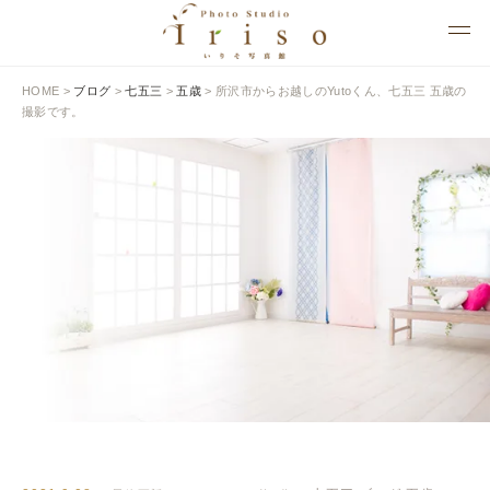
HOME
>
ブログ
>
七五三
>
五歳
>
所沢市からお越しのYutoくん、七五三 五歳の
撮影です。
BLOG
いりそ写真館ブログ