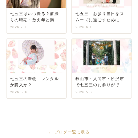
七五三はいつ撮る？前撮
七五三 お参り当日をス
りの時期・数え年と満年
ムーズに過ごすために
齢・準備の完全ガイド
2026.7.7
2026.6.1
七五三の着物…レンタル
狭山市・入間市・所沢市
か購入か？
で七五三のお参りができ
る神社
2026.5.10
2026.5.6
← ブログ一覧に戻る