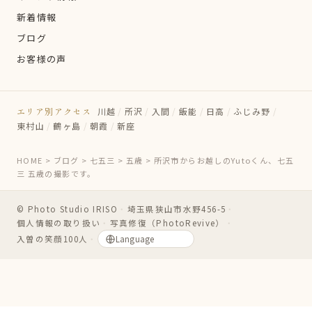
新着情報
ブログ
お客様の声
エリア別アクセス
川越
/
所沢
/
入間
/
飯能
/
日高
/
ふじみ野
/
東村山
/
鶴ヶ島
/
朝霞
/
新座
HOME
>
ブログ
>
七五三
>
五歳
>
所沢市からお越しのYutoくん、七五
三 五歳の撮影です。
© Photo Studio IRISO
・
埼玉県狭山市水野456-5
・
個人情報の取り扱い
・
写真修復（PhotoRevive）
・
入曽の笑顔100人
・