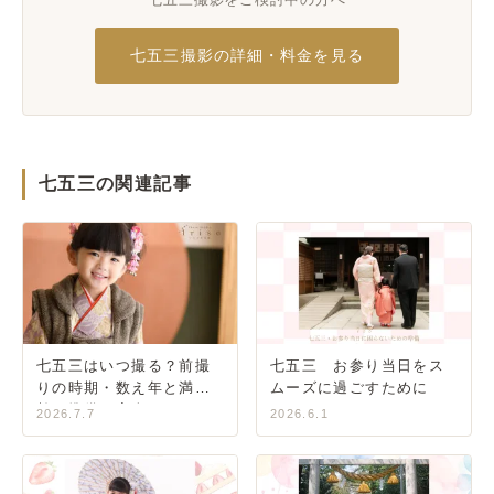
七五三撮影の詳細・料金を見る
七五三の関連記事
七五三はいつ撮る？前撮
七五三 お参り当日をス
りの時期・数え年と満年
ムーズに過ごすために
齢・準備の完全ガイド
2026.7.7
2026.6.1