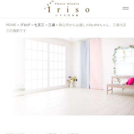
HOME
>
ブログ
>
七五三
>
三歳
>
狭山市からお越しのAyahaちゃん、三歳七五
三の撮影です
BLOG
いりそ写真館ブログ