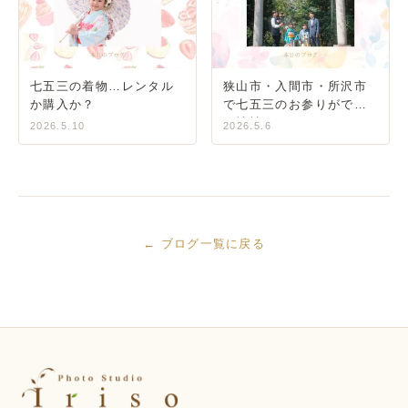
七五三の着物…レンタル
狭山市・入間市・所沢市
か購入か？
で七五三のお参りができ
る神社
2026.5.10
2026.5.6
← ブログ一覧に戻る