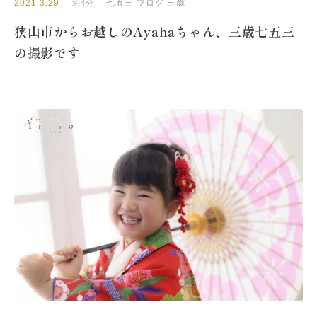
2021.3.29
七五三
ブログ
三歳
約4分
狭山市からお越しのAyahaちゃん、三歳七五三
の撮影です