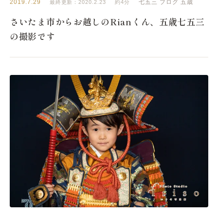
2019.7.29
七五三
ブログ
五歳
最終更新：2020.2.23
約4分
さいたま市からお越しのRianくん、五歳七五三
の撮影です