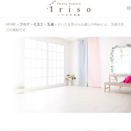
HOME
>
ブログ
>
七五三
>
五歳
>
さいたま市からお越しのRianくん、五歳七五
三の撮影です
BLOG
いりそ写真館ブログ