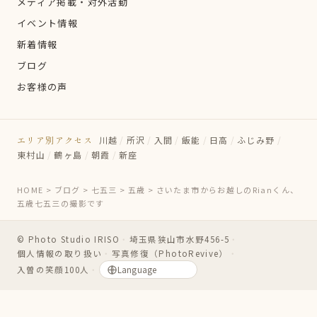
メディア掲載・対外活動
イベント情報
新着情報
ブログ
お客様の声
エリア別アクセス
川越
/
所沢
/
入間
/
飯能
/
日高
/
ふじみ野
/
東村山
/
鶴ヶ島
/
朝霞
/
新座
HOME
>
ブログ
>
七五三
>
五歳
>
さいたま市からお越しのRianくん、
五歳七五三の撮影です
© Photo Studio IRISO
・
埼玉県狭山市水野456-5
・
個人情報の取り扱い
・
写真修復（PhotoRevive）
・
入曽の笑顔100人
・