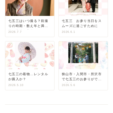
七五三はいつ撮る？前撮
七五三 お参り当日をス
りの時期・数え年と満年
ムーズに過ごすために
齢・準備の完全ガイド
2026.7.7
2026.6.1
七五三の着物…レンタル
狭山市・入間市・所沢市
か購入か？
で七五三のお参りができ
る神社
2026.5.10
2026.5.6