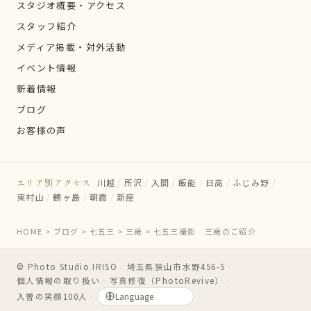
スタジオ概要・アクセス
スタッフ紹介
メディア掲載・対外活動
イベント情報
新着情報
ブログ
お客様の声
エリア別アクセス
川越
/
所沢
/
入間
/
飯能
/
日高
/
ふじみ野
/
東村山
/
鶴ヶ島
/
朝霞
/
新座
HOME
>
ブログ
>
七五三
>
三歳
>
七五三撮影 三歳のご紹介
© Photo Studio IRISO
・
埼玉県狭山市水野456-5
・
個人情報の取り扱い
・
写真修復（PhotoRevive）
・
入曽の笑顔100人
・