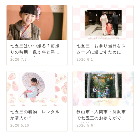
七五三はいつ撮る？前撮
七五三 お参り当日をス
りの時期・数え年と満年
ムーズに過ごすために
齢・準備の完全ガイド
2026.7.7
2026.6.1
七五三の着物…レンタル
狭山市・入間市・所沢市
か購入か？
で七五三のお参りができ
る神社
2026.5.10
2026.5.6