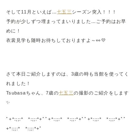
そして11月といえば…
七五三
シーズン突入！！！
予約が少しずつ埋まってまいりました…ご予約はお早
めに！
衣裳見学も随時お待ちしておりますよ～👀💛
さて本日ご紹介しますのは、3歳の時も当館を使ってく
れました！
Tsubasaちゃん、7歳の
七五三
の撮影のご紹介をします
✨
ﾟ+*:;;:* *:;;:*+ﾟﾟ+*:;;:* *:;;:*+ﾟﾟ+*:;;:* *:;;:*+ﾟﾟ
+*:;;:* *:;;:*+ﾟ