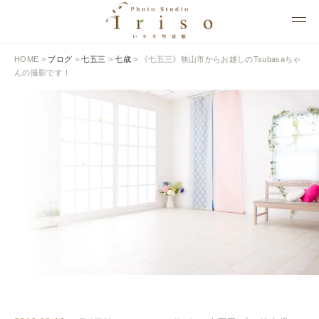
HOME
>
ブログ
>
七五三
>
七歳
>
《七五三》狭山市からお越しのTsubasaちゃ
んの撮影です！
BLOG
いりそ写真館ブログ