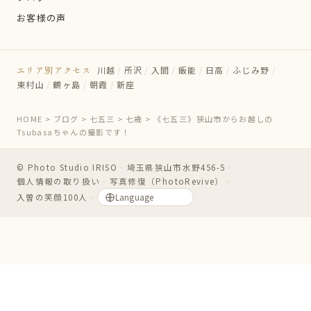
お客様の声
エリア別アクセス
川越
/
所沢
/
入間
/
飯能
/
日高
/
ふじみ野
/
東村山
/
鶴ヶ島
/
朝霞
/
新座
HOME
>
ブログ
>
七五三
>
七歳
>
《七五三》狭山市からお越しの
Tsubasaちゃんの撮影です！
© Photo Studio IRISO
・
埼玉県狭山市水野456-5
・
個人情報の取り扱い
・
写真修復（PhotoRevive）
・
入曽の笑顔100人
・