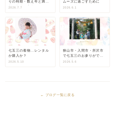
りの時期・数え年と満年
ムーズに過ごすために
齢・準備の完全ガイド
2026.7.7
2026.6.1
七五三の着物…レンタル
狭山市・入間市・所沢市
か購入か？
で七五三のお参りができ
る神社
2026.5.10
2026.5.6
← ブログ一覧に戻る