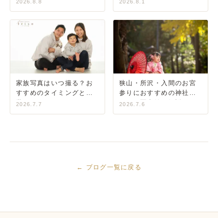
真館のペットフォトのご
狭山・川越・所沢・入間
2026.8.8
2026.8.1
紹介
家族写真はいつ撮る？お
狭山・所沢・入間のお宮
すすめのタイミングと服
参りにおすすめの神社ガ
装・コーデガイド
イド｜写真館が解説
2026.7.7
2026.7.6
← ブログ一覧に戻る