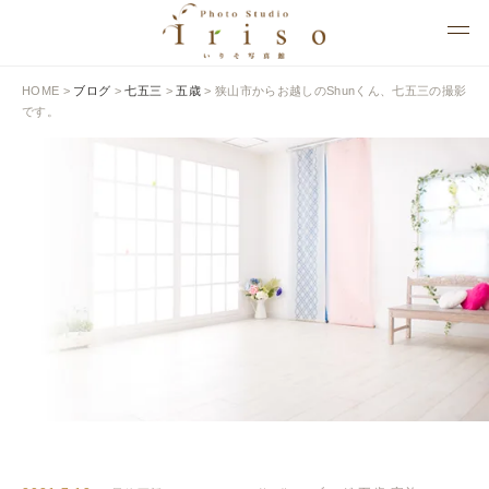
HOME
>
ブログ
>
七五三
>
五歳
>
狭山市からお越しのShunくん、七五三の撮影
です。
BLOG
いりそ写真館ブログ