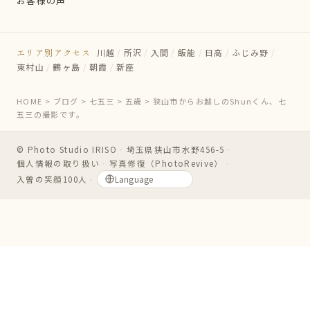
お客様の声
エリア別アクセス
川越
/
所沢
/
入間
/
飯能
/
日高
/
ふじみ野
/
東村山
/
鶴ヶ島
/
朝霞
/
新座
HOME
>
ブログ
>
七五三
>
五歳
>
狭山市からお越しのShunくん、七
五三の撮影です。
© Photo Studio IRISO
・
埼玉県狭山市水野456-5
・
個人情報の取り扱い
・
写真修復（PhotoRevive）
・
入曽の笑顔100人
・