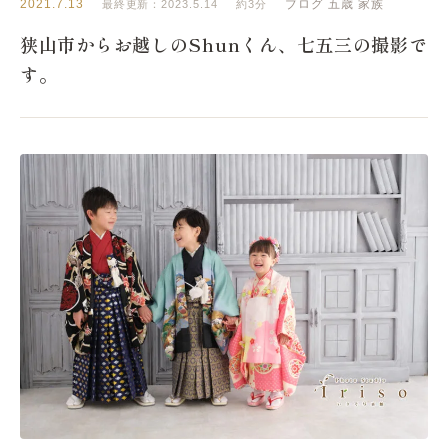
2021.7.13
ブログ
五歳
家族
最終更新：2023.5.14
約3分
狭山市からお越しのShunくん、七五三の撮影で
す。