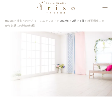
HOME
>
撮影された方々｜シニアフォト
>
2017年
>
2月
>
3日
>
埼玉県狭山市
からお越しのMitsuko様
BLOG
いりそ写真館ブログ