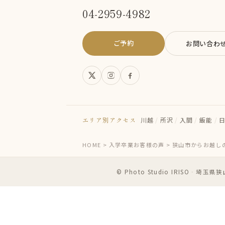
04-2959-4982
ご予約
お問い合わ
エリア別アクセス
川越
/
所沢
/
入間
/
飯能
/
HOME
>
入学卒業お客様の声
>
狭山市からお越し
© Photo Studio IRISO
・
埼玉県狭山