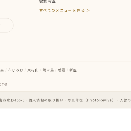
家族写真
すべてのメニューを見る ＞
せ
日高
/
ふじみ野
/
東村山
/
鶴ヶ島
/
朝霞
/
新座
のT様
市水野456-5
・
個人情報の取り扱い
・
写真修復（PhotoRevive）
・
入曽の