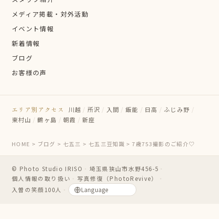
メディア掲載・対外活動
イベント情報
新着情報
ブログ
お客様の声
エリア別アクセス
川越
/
所沢
/
入間
/
飯能
/
日高
/
ふじみ野
/
東村山
/
鶴ヶ島
/
朝霞
/
新座
HOME
>
ブログ
>
七五三
>
七五三豆知識
>
7歳753撮影のご紹介♡
© Photo Studio IRISO
・
埼玉県狭山市水野456-5
・
個人情報の取り扱い
・
写真修復（PhotoRevive）
・
入曽の笑顔100人
・