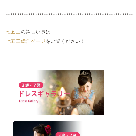
*********************************************************
七五三
の詳しい事は
七五三総合ページ
をご覧ください！