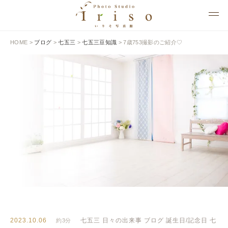
HOME
>
ブログ
>
七五三
>
七五三豆知識
>
7歳753撮影のご紹介♡
BLOG
いりそ写真館ブログ
2023.10.06
七五三
日々の出来事
ブログ
誕生日/記念日
七
約3分