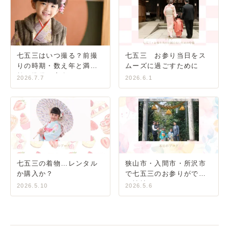
七五三はいつ撮る？前撮
七五三 お参り当日をス
りの時期・数え年と満年
ムーズに過ごすために
齢・準備の完全ガイド
2026.7.7
2026.6.1
七五三の着物…レンタル
狭山市・入間市・所沢市
か購入か？
で七五三のお参りができ
る神社
2026.5.10
2026.5.6