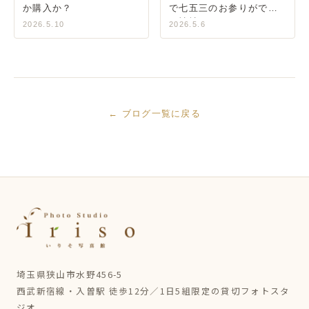
か購入か？
で七五三のお参りができ
る神社
2026.5.10
2026.5.6
← ブログ一覧に戻る
埼玉県狭山市水野456-5
西武新宿線・入曽駅 徒歩12分／1日5組限定の貸切フォトスタ
ジオ