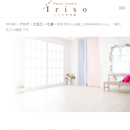
HOME
>
ブログ
>
七五三
>
七歳
>
所沢市からお越しのMomohaちゃん、7歳七
五三の撮影です。
BLOG
いりそ写真館ブログ