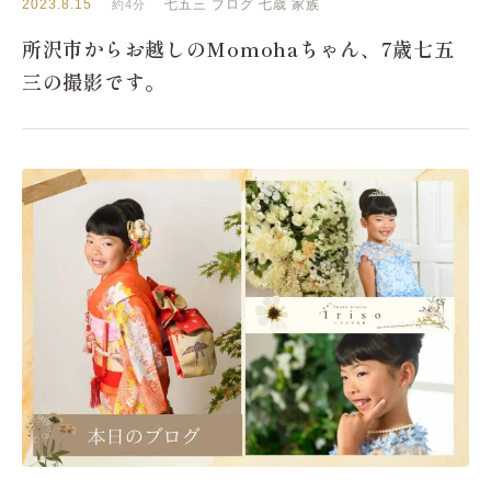
2023.8.15
七五三
ブログ
七歳
家族
約4分
所沢市からお越しのMomohaちゃん、7歳七五
三の撮影です。