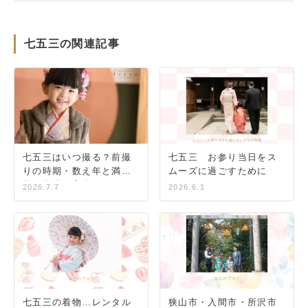
七五三の関連記事
七五三はいつ撮る？前撮
七五三 お参り当日をス
りの時期・数え年と満年
ムーズに過ごすために
齢・準備の完全ガイド
2026.7.7
2026.6.1
七五三の着物…レンタル
狭山市・入間市・所沢市