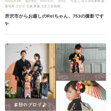
2023.4.24
七五三
日々の出来事
家
最終更新：2023.5.01
約5分
族写真
ブログ
七歳
家族
七五三豆知識
所沢市からお越しのReiちゃん、753の撮影です
✨