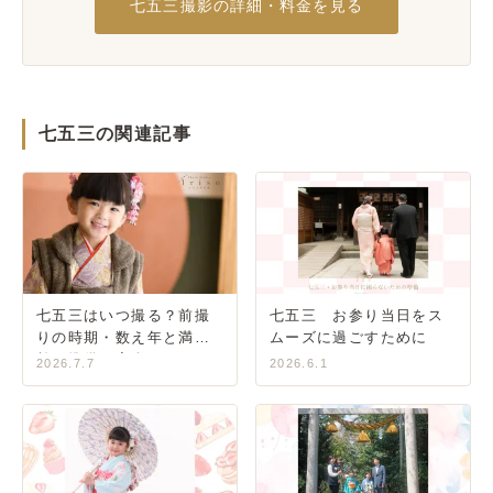
七五三撮影の詳細・料金を見る
七五三の関連記事
七五三はいつ撮る？前撮
七五三 お参り当日をス
りの時期・数え年と満年
ムーズに過ごすために
齢・準備の完全ガイド
2026.7.7
2026.6.1