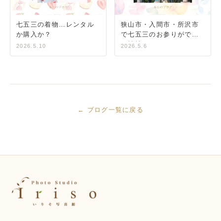
七五三の着物…レンタル
狭山市・入間市・所沢市
か購入か？
で七五三のお参りができ
る神社
2026.5.10
2026.5.6
← ブログ一覧に戻る