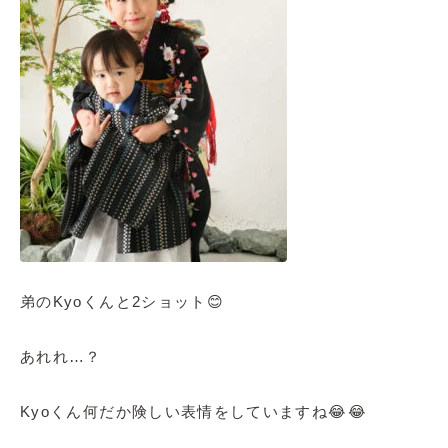
弟のKyoくんと2ショット😊
あれれ…？
Kyoくん何だか険しい表情をしていますね😂😂