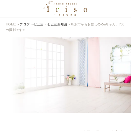
HOME
>
ブログ
>
七五三
>
七五三豆知識
>
所沢市からお越しのReiちゃん、753
の撮影です✨
BLOG
いりそ写真館ブログ