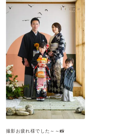
撮影お疲れ様でした～～📸