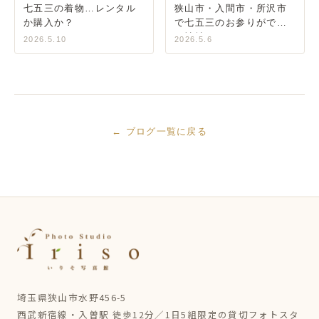
七五三の着物…レンタル
狭山市・入間市・所沢市
か購入か？
で七五三のお参りができ
る神社
2026.5.10
2026.5.6
← ブログ一覧に戻る
埼玉県狭山市水野456-5
西武新宿線・入曽駅 徒歩12分／1日5組限定の貸切フォトスタ