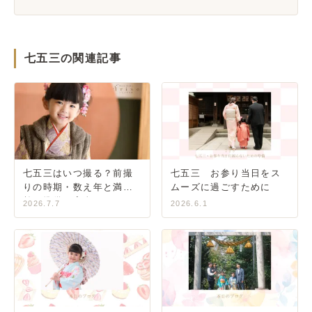
七五三の関連記事
七五三はいつ撮る？前撮
七五三 お参り当日をス
りの時期・数え年と満年
ムーズに過ごすために
齢・準備の完全ガイド
2026.7.7
2026.6.1