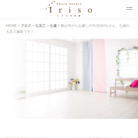
HOME
>
ブログ
>
七五三
>
七歳
>
狭山市からお越しのYUZUKIちゃん、七歳の
七五三撮影です！
BLOG
いりそ写真館ブログ