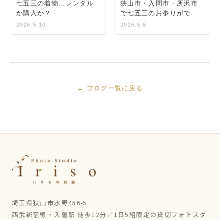
七五三の着物…レンタル
狭山市・入間市・所沢市
か購入か？
で七五三のお参りができ
る神社
2026.5.10
2026.5.6
← ブログ一覧に戻る
埼玉県狭山市水野456-5
西武新宿線・入曽駅 徒歩12分／1日5組限定の貸切フォトスタ