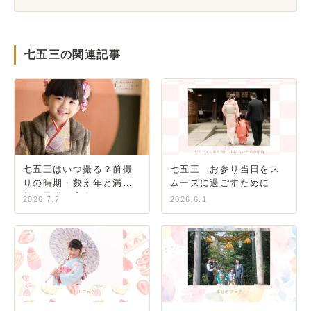
七五三の関連記事
七五三はいつ撮る？前撮
七五三 お参り当日をス
りの時期・数え年と満年
ムーズに過ごすために
齢・準備の完全ガイド
2026.7.7
2026.6.1