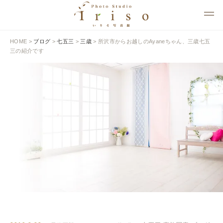
HOME
>
ブログ
>
七五三
>
三歳
>
所沢市からお越しのAyaneちゃん、三歳七五
三の紹介です
BLOG
いりそ写真館ブログ