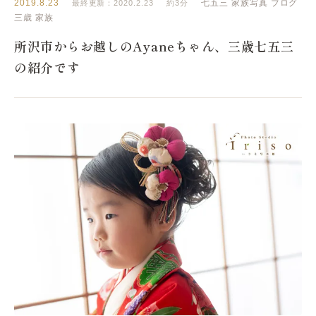
2019.8.23
七五三
家族写真
ブログ
最終更新：2020.2.23
約3分
三歳
家族
所沢市からお越しのAyaneちゃん、三歳七五三
の紹介です