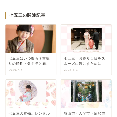
七五三の関連記事
七五三はいつ撮る？前撮
七五三 お参り当日をス
りの時期・数え年と満年
ムーズに過ごすために
齢・準備の完全ガイド
2026.7.7
2026.6.1
七五三の着物…レンタル
狭山市・入間市・所沢市