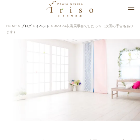
HOME
>
ブログ
>
イベント
>
3/23-24衣裳展示会でしたっ☆（次回の予告もあり
ます）
BLOG
いりそ写真館ブログ