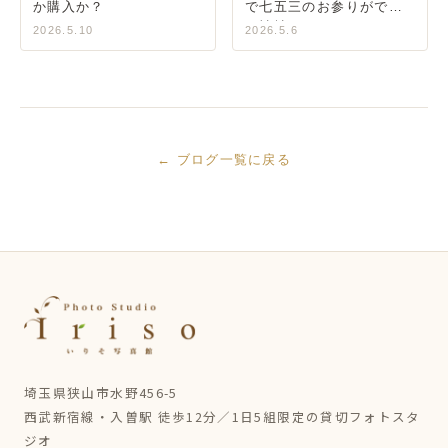
か購入か？
で七五三のお参りができ
る神社
2026.5.10
2026.5.6
← ブログ一覧に戻る
埼玉県狭山市水野456-5
西武新宿線・入曽駅 徒歩12分／1日5組限定の貸切フォトスタ
ジオ