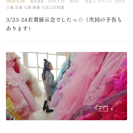
2019.3.26
七五三
イベント
ブログ
最終更新：2020.2.23
約4分
三歳
五歳
七歳
家族
七五三豆知識
3/23-24衣裳展示会でしたっ☆（次回の予告も
あります）