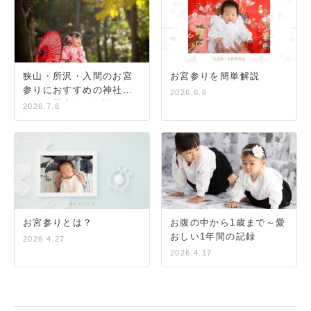
狭山・所沢・入間のお宮
お宮参りを簡単解説
参りにおすすめの神社ガ
2026.6.6
イド｜写真館が解説
2026.7.6
お宮参りとは？
お腹の中から1歳まで～愛
おしい1年間の記録
2026.4.27
2026.4.17