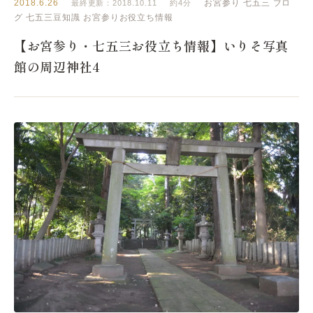
2018.6.26
お宮参り
七五三
ブロ
最終更新：2018.10.11
約4分
グ
七五三豆知識
お宮参りお役立ち情報
【お宮参り・七五三お役立ち情報】いりそ写真
館の周辺神社4