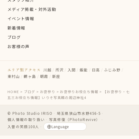
メディア掲載・対外活動
イベント情報
新着情報
ブログ
お客様の声
エリア別アクセス
川越
/
所沢
/
入間
/
飯能
/
日高
/
ふじみ野
/
東村山
/
鶴ヶ島
/
朝霞
/
新座
HOME
>
ブログ
>
お宮参り
>
お宮参りお役立ち情報
>
【お宮参り・七
五三お役立ち情報】いりそ写真館の周辺神社4
© Photo Studio IRISO
・
埼玉県狭山市水野456-5
・
個人情報の取り扱い
・
写真修復（PhotoRevive）
・
入曽の笑顔100人
・