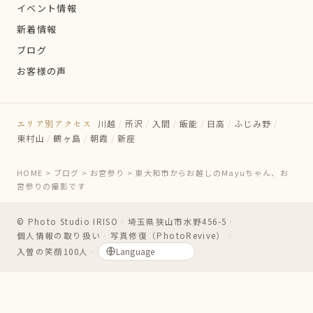
イベント情報
新着情報
ブログ
お客様の声
エリア別アクセス
川越
/
所沢
/
入間
/
飯能
/
日高
/
ふじみ野
/
東村山
/
鶴ヶ島
/
朝霞
/
新座
HOME
>
ブログ
>
お宮参り
>
東大和市からお越しのMayuちゃん、お
宮参りの撮影です
© Photo Studio IRISO
・
埼玉県狭山市水野456-5
・
個人情報の取り扱い
・
写真修復（PhotoRevive）
・
入曽の笑顔100人
・