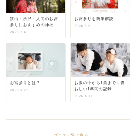
狭山・所沢・入間のお宮
お宮参りを簡単解説
参りにおすすめの神社ガ
2026.6.6
イド｜写真館が解説
2026.7.6
お宮参りとは？
お腹の中から1歳まで～愛
おしい1年間の記録
2026.4.27
2026.4.17
← ブログ一覧に戻る