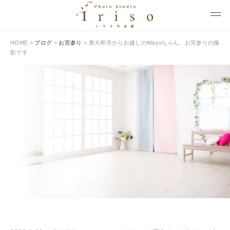
HOME
>
ブログ
>
お宮参り
>
東大和市からお越しのMayuちゃん、お宮参りの撮
影です
BLOG
いりそ写真館ブログ