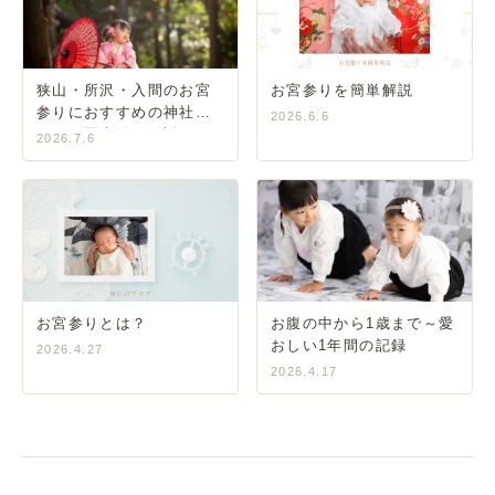
狭山・所沢・入間のお宮
お宮参りを簡単解説
参りにおすすめの神社ガ
2026.6.6
イド｜写真館が解説
2026.7.6
お宮参りとは？
お腹の中から1歳まで～愛
おしい1年間の記録
2026.4.27
2026.4.17