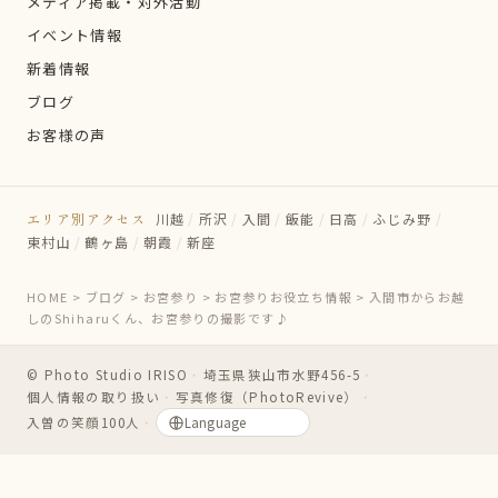
メディア掲載・対外活動
イベント情報
新着情報
ブログ
お客様の声
エリア別アクセス
川越
/
所沢
/
入間
/
飯能
/
日高
/
ふじみ野
/
東村山
/
鶴ヶ島
/
朝霞
/
新座
HOME
>
ブログ
>
お宮参り
>
お宮参りお役立ち情報
>
入間市からお越
しのShiharuくん、お宮参りの撮影です♪
© Photo Studio IRISO
・
埼玉県狭山市水野456-5
・
個人情報の取り扱い
・
写真修復（PhotoRevive）
・
入曽の笑顔100人
・