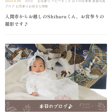
2023.4.04
お宮参り
ベビーキッズ
日々の出来事
家族写真
約5分
ブログ
お宮参りお役立ち情報
入間市からお越しのShiharuくん、お宮参りの
撮影です♪