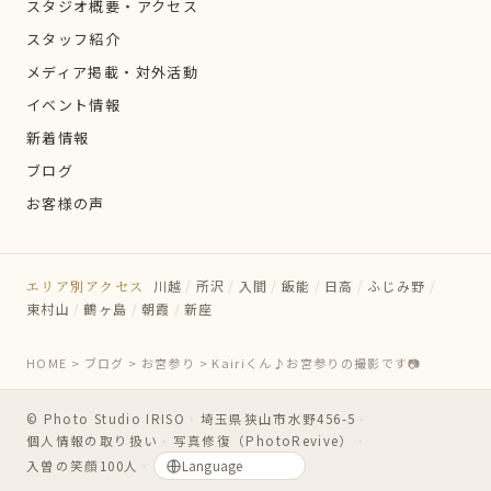
スタジオ概要・アクセス
スタッフ紹介
メディア掲載・対外活動
イベント情報
新着情報
ブログ
お客様の声
エリア別アクセス
川越
/
所沢
/
入間
/
飯能
/
日高
/
ふじみ野
/
東村山
/
鶴ヶ島
/
朝霞
/
新座
HOME
>
ブログ
>
お宮参り
>
Kairiくん♪お宮参りの撮影です📷
© Photo Studio IRISO
・
埼玉県狭山市水野456-5
・
個人情報の取り扱い
・
写真修復（PhotoRevive）
・
入曽の笑顔100人
・