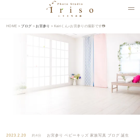
HOME
>
ブログ
>
お宮参り
>
Kairiくん♪お宮参りの撮影です📷
BLOG
いりそ写真館ブログ
2023.2.20
お宮参り
ベビーキッズ
家族写真
ブログ
誕生
約4分