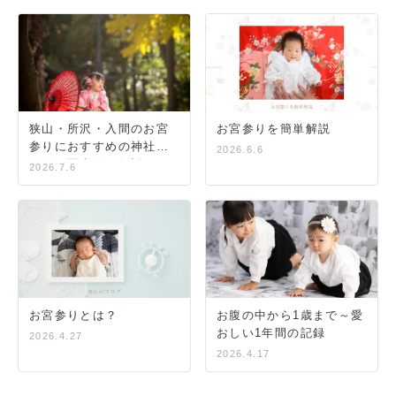
狭山・所沢・入間のお宮
お宮参りを簡単解説
参りにおすすめの神社ガ
2026.6.6
イド｜写真館が解説
2026.7.6
お宮参りとは？
お腹の中から1歳まで～愛
おしい1年間の記録
2026.4.27
2026.4.17