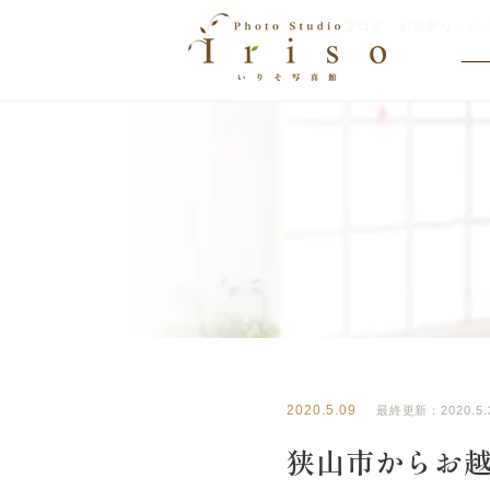
HOME
>
ブログ
>
お宮参り
>
狭
BLOG
いりそ写真館ブログ
2020.5.09
最終更新：2020.5.
狭山市からお越