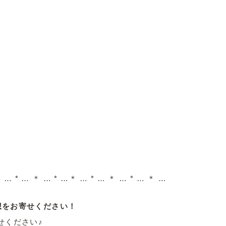
 … * … ＊ … * …＊ … * … ＊ … * … ＊ …
感想をお寄せください！
せください♪