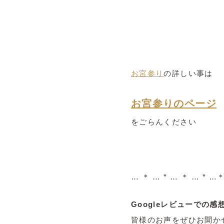
お宮参り
の詳しい事
は
お宮参りのページ
をごらんください
… ＊ … * … ＊ … * …＊
Googleレビューでの
皆様のお声をぜひお聞か