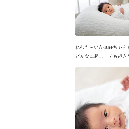
ねむた～いAkaneちゃ
どんなに起こしても起きな