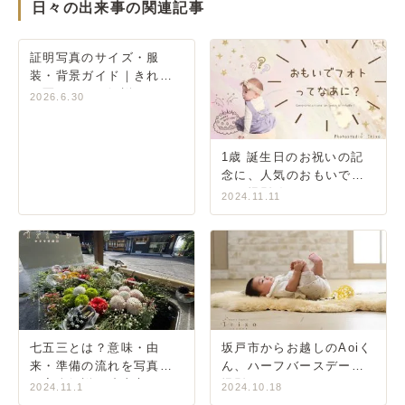
日々の出来事の関連記事
証明写真のサイズ・服
装・背景ガイド｜きれい
に写るコツを解説
2026.6.30
1歳 誕生日のお祝いの記
念に、人気のおもいでフ
ォト撮影📸✨
2024.11.11
七五三とは？意味・由
坂戸市からお越しのAoiく
来・準備の流れを写真館
ん、ハーフバースデーの
が完全解説｜狭山市いり
撮影です。
2024.11.1
2024.10.18
そ写真館