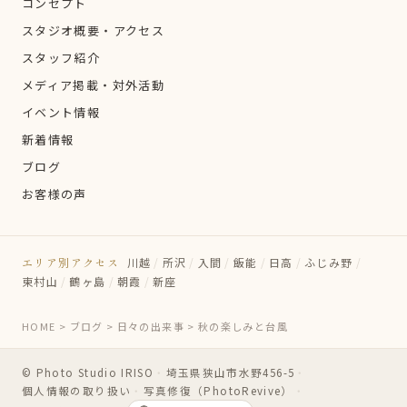
コンセプト
スタジオ概要・アクセス
スタッフ紹介
メディア掲載・対外活動
イベント情報
新着情報
ブログ
お客様の声
エリア別アクセス
川越
/
所沢
/
入間
/
飯能
/
日高
/
ふじみ野
/
東村山
/
鶴ヶ島
/
朝霞
/
新座
HOME
>
ブログ
>
日々の出来事
>
秋の楽しみと台風
© Photo Studio IRISO
・
埼玉県狭山市水野456-5
・
個人情報の取り扱い
・
写真修復（PhotoRevive）
・