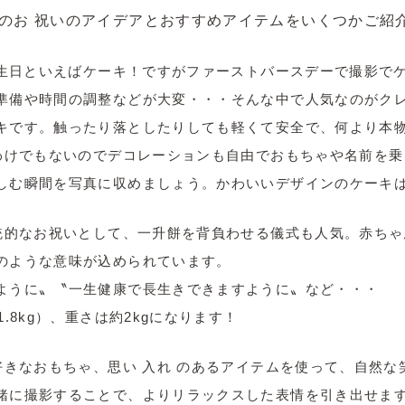
のお 祝いのアイデアとおすすめアイテムをいくつかご紹
お誕生日といえばケーキ！ですがファーストバースデーで撮影で
準備や時間の調整などが大変・・・そんな中で人気なのがク
キです。触ったり落としたりしても軽くて安全で、何より本
るわけでもないのでデコレーションも自由でおもちゃや名前を乗
しむ瞬間を写真に収めましょう。かわいいデザインのケーキ
伝統的なお祝いとして、一升餅を背負わせる儀式も人気。赤ち
のような意味が込められています。
ように〟〝一生健康で長生きできますように〟など・・・
.8kg）、重さは約2kgになります！
大好きなおもちゃ、思い 入れ のあるアイテムを使って、自然
緒に撮影することで、よりリラックスした表情を引き出せま