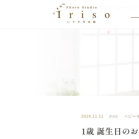
HOME
>
ブログ
>
ベビーキッズ
BLOG
いりそ写真館ブログ
2024.11.11
ベビー
約6分
1歳 誕生日の