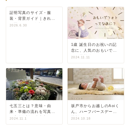
証明写真のサイズ・服
装・背景ガイド｜きれい
に写るコツを解説
2026.6.30
1歳 誕生日のお祝いの記
念に、人気のおもいでフ
ォト撮影📸✨
2024.11.11
七五三とは？意味・由
坂戸市からお越しのAoiく
来・準備の流れを写真館
ん、ハーフバースデーの
が完全解説｜狭山市いり
撮影です。
2024.11.1
2024.10.18
そ写真館