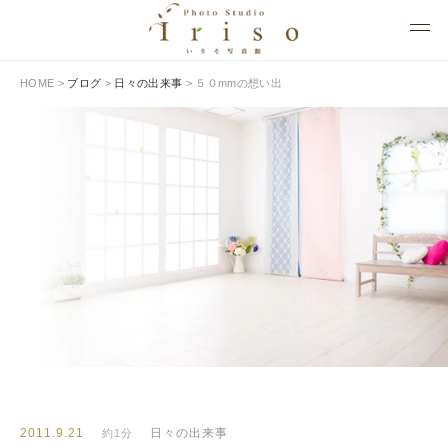
HOME
>
ブログ
>
日々の出来事
>
５０mmの想い出
BLOG
いりそ写真館ブログ
2011.9.21
日々の出来事
約1分