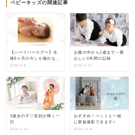
ベビーキッズの関連記事
【ハーフバースデー】生
お腹の中から1歳まで～愛
後6ヶ月の今しか撮れない
おしい1年間の記録
愛おしい一瞬をカタチに
2026.6.8
2026.4.17
3歳女の子♡笑顔が輝く一
おすすめ！ペットと一緒
日
に家族撮影できます✨
2025.1.31
2024.12.4