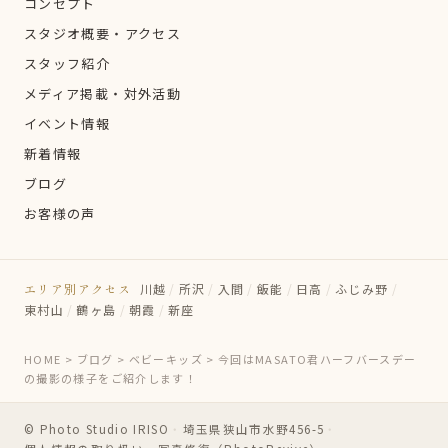
コンセプト
スタジオ概要・アクセス
スタッフ紹介
メディア掲載・対外活動
イベント情報
新着情報
ブログ
お客様の声
エリア別アクセス
川越
/
所沢
/
入間
/
飯能
/
日高
/
ふじみ野
/
東村山
/
鶴ヶ島
/
朝霞
/
新座
HOME
>
ブログ
>
ベビーキッズ
>
今回はMASATO君ハーフバースデー
の撮影の様子をご紹介します！
© Photo Studio IRISO
・
埼玉県狭山市水野456-5
・