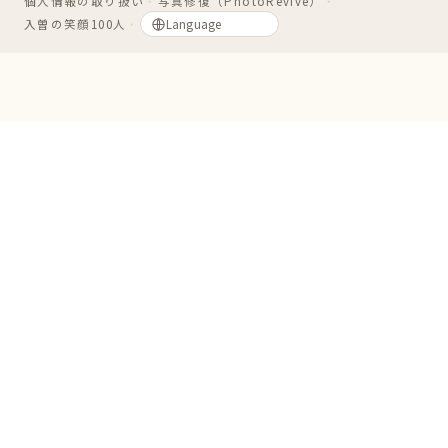
個人情報の取り扱い
・
写真修復（PhotoRevive）
・
入曽の笑顔100人
・