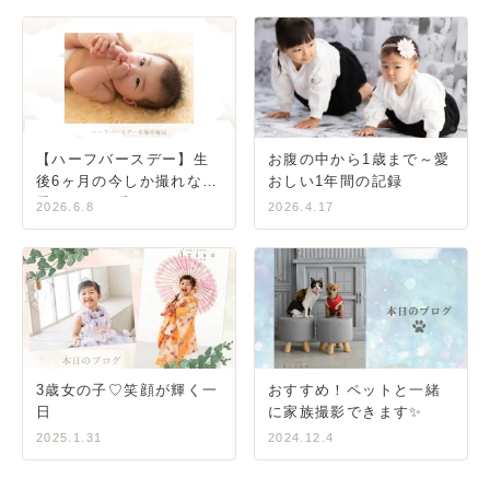
【ハーフバースデー】生
お腹の中から1歳まで～愛
後6ヶ月の今しか撮れない
おしい1年間の記録
愛おしい一瞬をカタチに
2026.6.8
2026.4.17
3歳女の子♡笑顔が輝く一
おすすめ！ペットと一緒
日
に家族撮影できます✨
2025.1.31
2024.12.4