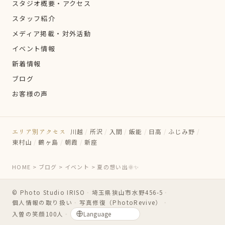
スタジオ概要・アクセス
スタッフ紹介
メディア掲載・対外活動
イベント情報
新着情報
ブログ
お客様の声
エリア別アクセス
川越
/
所沢
/
入間
/
飯能
/
日高
/
ふじみ野
/
東村山
/
鶴ヶ島
/
朝霞
/
新座
HOME
>
ブログ
>
イベント
>
夏の想い出🌞✨
© Photo Studio IRISO
・
埼玉県狭山市水野456-5
・
個人情報の取り扱い
・
写真修復（PhotoRevive）
・
入曽の笑顔100人
・