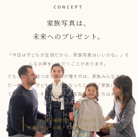
CONCEPT
家族写真は、
未来へのプレゼント。
「今日は子どもが主役だから、家族写真はいいかな。」そ
んなお声をいただくことがあります。
でも、年月が経つほど価値が増すのは、家族みんなで写っ
た一枚です。子どもが大人になったとき、「家族に愛され
て育った」——そう感じられる写真を、私たちは未来へ残
したいと考えています。
1日5組限定の貸切スタジオ
所沢・狭山・川越・入間 至近のいりそ写真館