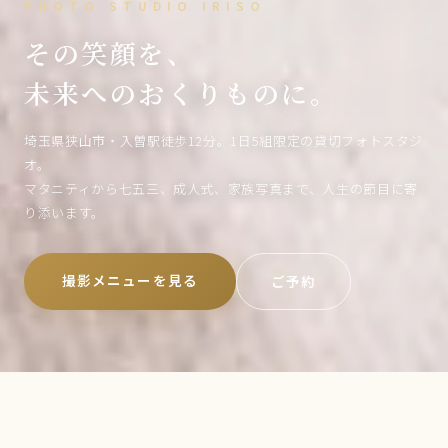
PHOTO STUDIO IRISO
その笑顔を、
未来へのおくりものに。
埼玉県狭山市・入曽駅徒歩12分。1日5組限定の貸切フォトスタジ
オ。
マタニティから七五三、成人式、家族写真まで、人生の節目に寄
り添います。
撮影メニューを見る
ご予約