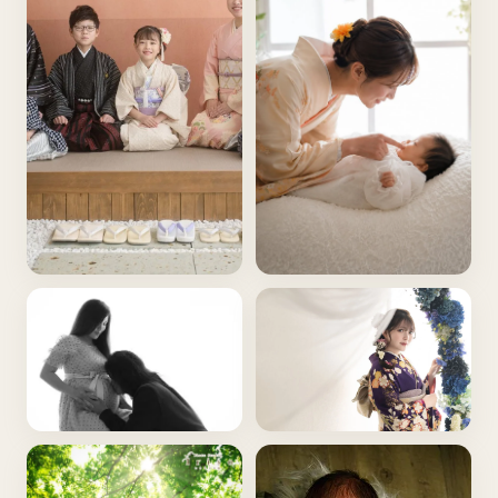
SHICHI-GO-SAN
OMIYA-MAIRI
七五三
お宮参り・百日
MATERNITY
COMING OF AGE