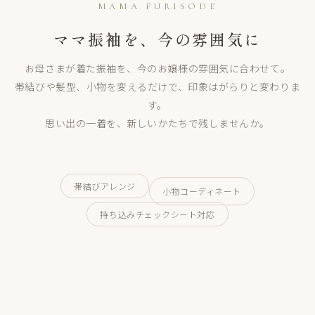
ママ振袖（持込振袖）
MAMA FURISODE
ママ振袖を、今の雰囲気に
お母さまの一着を、今の自分らしく。帯結びや小物で新しい表情
お母さまが着た振袖を、今のお嬢様の雰囲気に合わせて。
に。
帯結びや髪型、小物を変えるだけで、印象はがらりと変わりま
す。
思い出の一着を、新しいかたちで残しませんか。
帯結びアレンジ
小物コーディネート
持ち込みチェックシート対応