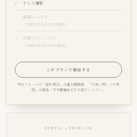
ドレス撮影
振袖レンタル
（お持ち込みのため対象外）
衣裳クリーニング
（お持ち込みのため対象外）
このプランで相談する
予約フォームの「撮影種目」は
成人相談会
、「衣裳に関しての質
問」は
持込・ママ振袖など
をお選びください。
RENTAL + BRING-IN