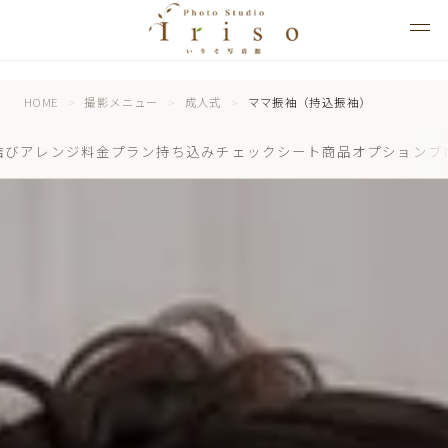
HOME
>
撮影メニュー
>
成人式
>
ママ振袖（持込振袖）
結びアレンジ
料金プラン
持ち込みチェックシート
商品オプション
ブ