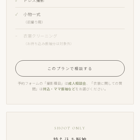
ドレス撮影
小物一式
（前撮り用）
衣裳クリーニング
（お持ち込み振袖分は対象外）
このプランで相談する
予約フォームの「撮影種目」は
成人相談会
、「衣裳に関しての質
問」は
持込・ママ振袖など
をお選びください。
SHOOT ONLY
持ち込み振袖