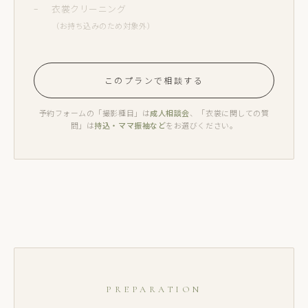
衣裳クリーニング
（お持ち込みのため対象外）
このプランで相談する
予約フォームの「撮影種目」は
成人相談会
、「衣裳に関しての質
問」は
持込・ママ振袖など
をお選びください。
PREPARATION