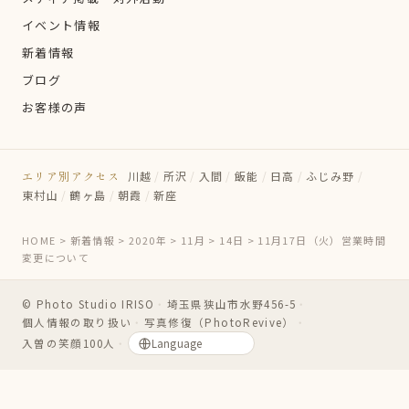
イベント情報
新着情報
ブログ
お客様の声
エリア別アクセス
川越
/
所沢
/
入間
/
飯能
/
日高
/
ふじみ野
/
東村山
/
鶴ヶ島
/
朝霞
/
新座
HOME
>
新着情報
>
2020年
>
11月
>
14日
>
11月17日（火）営業時間
変更について
© Photo Studio IRISO
・
埼玉県狭山市水野456-5
・
個人情報の取り扱い
・
写真修復（PhotoRevive）
・
入曽の笑顔100人
・