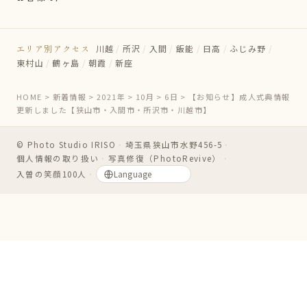
エリア別アクセス
川越
/
所沢
/
入間
/
飯能
/
日高
/
ふじみ野
/
東村山
/
鶴ヶ島
/
朝霞
/
新座
HOME
>
新着情報
>
2021年
>
10月
>
6日
>
【お知らせ】成人式典情報
更新しました【狭山市・入間市・所沢市・川越市】
© Photo Studio IRISO
・
埼玉県狭山市水野456-5
・
個人情報の取り扱い
・
写真修復（PhotoRevive）
・
入曽の笑顔100人
・