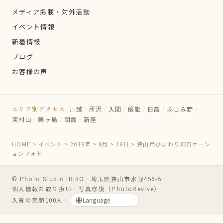
メディア掲載・対外活動
イベント情報
新着情報
ブログ
お客様の声
エリア別アクセス
川越
/
所沢
/
入間
/
飯能
/
日高
/
ふじみ野
/
東村山
/
鶴ヶ島
/
朝霞
/
新座
HOME
>
イベント
>
2019年
>
8月
>
18日
>
狭山市ひまわり畑ロケーシ
ョンフォト
© Photo Studio IRISO
・
埼玉県狭山市水野456-5
・
個人情報の取り扱い
・
写真修復（PhotoRevive）
・
入曽の笑顔100人
・