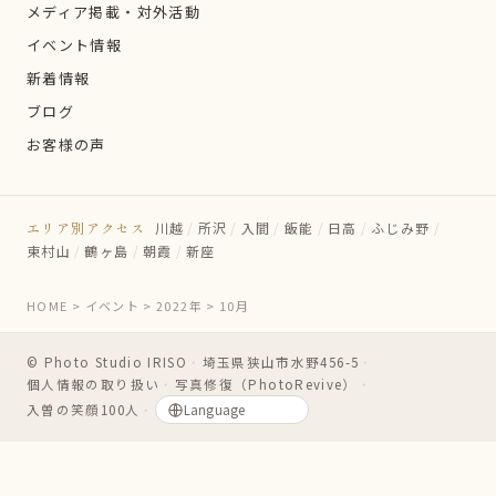
メディア掲載・対外活動
イベント情報
新着情報
ブログ
お客様の声
エリア別アクセス
川越
/
所沢
/
入間
/
飯能
/
日高
/
ふじみ野
/
東村山
/
鶴ヶ島
/
朝霞
/
新座
HOME
>
イベント
>
2022年
>
10月
© Photo Studio IRISO
・
埼玉県狭山市水野456-5
・
個人情報の取り扱い
・
写真修復（PhotoRevive）
・
入曽の笑顔100人
・