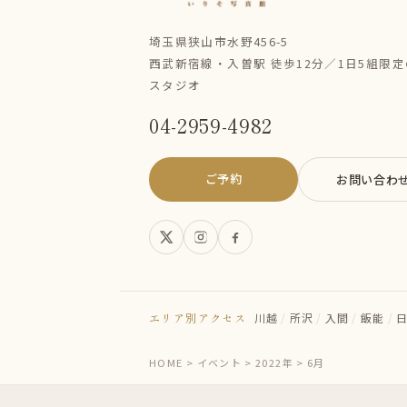
埼玉県狭山市水野456-5
西武新宿線・入曽駅 徒歩12分／1日5組限
スタジオ
04-2959-4982
ご予約
お問い合わ
エリア別アクセス
川越
/
所沢
/
入間
/
飯能
/
HOME
>
イベント
>
2022年
>
6月