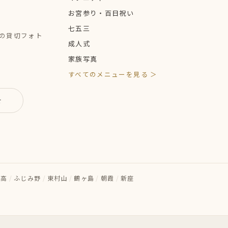
お宮参り・百日祝い
七五三
定の貸切フォト
成人式
家族写真
すべてのメニューを見る ＞
せ
日高
/
ふじみ野
/
東村山
/
鶴ヶ島
/
朝霞
/
新座