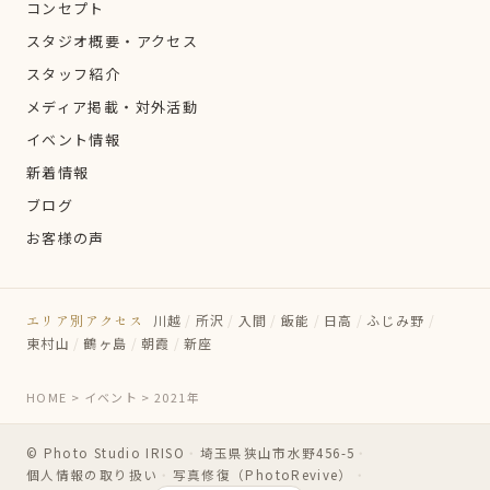
コンセプト
スタジオ概要・アクセス
スタッフ紹介
メディア掲載・対外活動
イベント情報
新着情報
ブログ
お客様の声
エリア別アクセス
川越
/
所沢
/
入間
/
飯能
/
日高
/
ふじみ野
/
東村山
/
鶴ヶ島
/
朝霞
/
新座
HOME
>
イベント
>
2021年
© Photo Studio IRISO
・
埼玉県狭山市水野456-5
・
個人情報の取り扱い
・
写真修復（PhotoRevive）
・