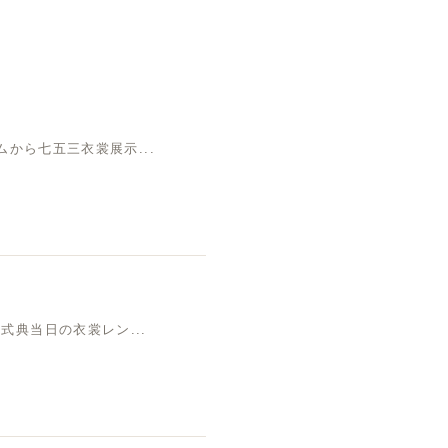
ムから七五三衣裳展示...
典当日の衣裳レン...