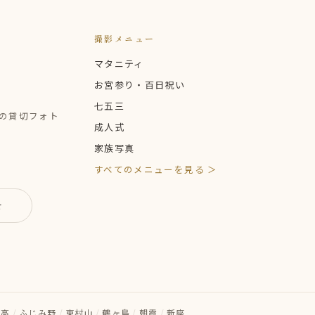
撮影メニュー
マタニティ
お宮参り・百日祝い
七五三
定の貸切フォト
成人式
家族写真
すべてのメニューを見る ＞
せ
日高
/
ふじみ野
/
東村山
/
鶴ヶ島
/
朝霞
/
新座