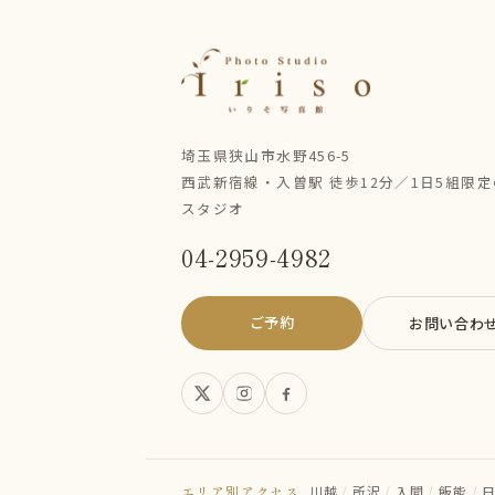
埼玉県狭山市水野456-5
西武新宿線・入曽駅 徒歩12分／1日5組限
スタジオ
04-2959-4982
ご予約
お問い合わ
エリア別アクセス
川越
/
所沢
/
入間
/
飯能
/