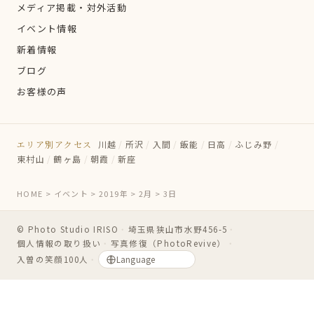
メディア掲載・対外活動
イベント情報
新着情報
ブログ
お客様の声
エリア別アクセス
川越
/
所沢
/
入間
/
飯能
/
日高
/
ふじみ野
/
東村山
/
鶴ヶ島
/
朝霞
/
新座
HOME
>
イベント
>
2019年
>
2月
>
3日
© Photo Studio IRISO
・
埼玉県狭山市水野456-5
・
個人情報の取り扱い
・
写真修復（PhotoRevive）
・
入曽の笑顔100人
・