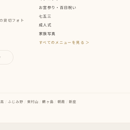
お宮参り・百日祝い
七五三
定の貸切フォト
成人式
家族写真
すべてのメニューを見る ＞
せ
日高
/
ふじみ野
/
東村山
/
鶴ヶ島
/
朝霞
/
新座