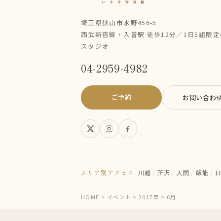
埼玉県狭山市水野456-5
西武新宿線・入曽駅 徒歩12分／1日5組限
スタジオ
04-2959-4982
ご予約
お問い合わ
エリア別アクセス
川越
/
所沢
/
入間
/
飯能
/
HOME
>
イベント
>
2017年
>
6月