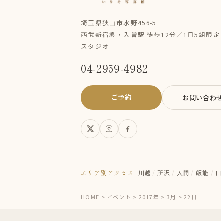
埼玉県狭山市水野456-5
西武新宿線・入曽駅 徒歩12分／1日5組限
スタジオ
04-2959-4982
ご予約
お問い合わ
エリア別アクセス
川越
/
所沢
/
入間
/
飯能
/
HOME
>
イベント
>
2017年
>
3月
>
22日