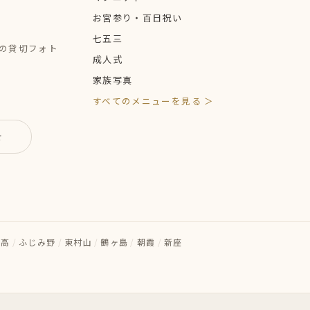
お宮参り・百日祝い
七五三
定の貸切フォト
成人式
家族写真
すべてのメニューを見る ＞
せ
日高
/
ふじみ野
/
東村山
/
鶴ヶ島
/
朝霞
/
新座