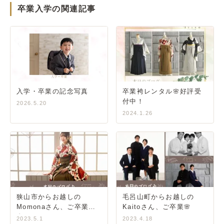
卒業入学の関連記事
入学・卒業の記念写真
卒業袴レンタル🌸好評受
付中！
2026.5.20
2024.1.26
狭山市からお越しの
毛呂山町からお越しの
Momonaさん、ご卒業記
Kaitoさん、ご卒業🌸
念🌸
2023.5.1
2023.4.18