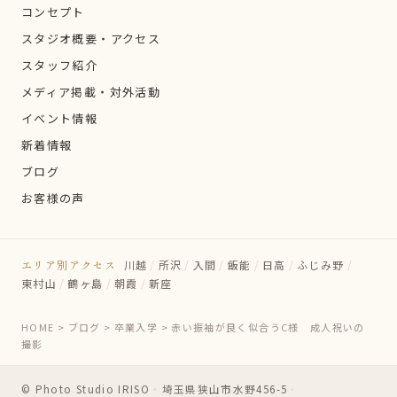
コンセプト
スタジオ概要・アクセス
スタッフ紹介
メディア掲載・対外活動
イベント情報
新着情報
ブログ
お客様の声
エリア別アクセス
川越
/
所沢
/
入間
/
飯能
/
日高
/
ふじみ野
/
東村山
/
鶴ヶ島
/
朝霞
/
新座
HOME
>
ブログ
>
卒業入学
>
赤い振袖が良く似合うC様 成人祝いの
撮影
© Photo Studio IRISO
・
埼玉県狭山市水野456-5
・