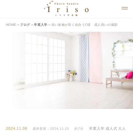
HOME
>
ブログ
>
卒業入学
>
赤い振袖が良く似合うC様 成人祝いの撮影
BLOG
いりそ写真館ブログ
2024.11.08
卒業入学
成人式
大人
最終更新：2024.11.10
約7分