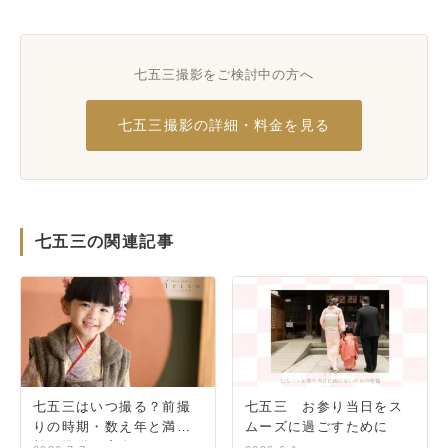
七五三撮影をご検討中の方へ
七五三撮影の詳細・料金を見る
七五三の関連記事
七五三はいつ撮る？前撮
七五三 お参り当日をス
りの時期・数え年と満年
ムーズに過ごすために
齢・準備の完全ガイド