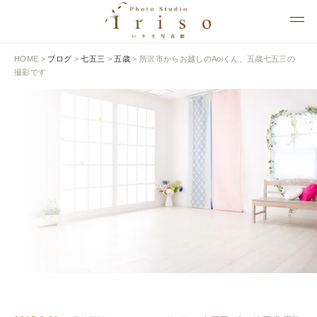
HOME
>
ブログ
>
七五三
>
五歳
>
所沢市からお越しのAoiくん、五歳七五三の
撮影です
BLOG
いりそ写真館ブログ