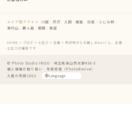
エリア別アクセス
川越
/
所沢
/
入間
/
飯能
/
日高
/
ふじみ野
/
東村山
/
鶴ヶ島
/
朝霞
/
新座
HOME
>
ブログ
>
七五三
>
五歳
>
所沢市からお越しのAoiくん、五歳
七五三の撮影です
© Photo Studio IRISO
・
埼玉県狭山市水野456-5
・
個人情報の取り扱い
・
写真修復（PhotoRevive）
・
入曽の笑顔100人
・