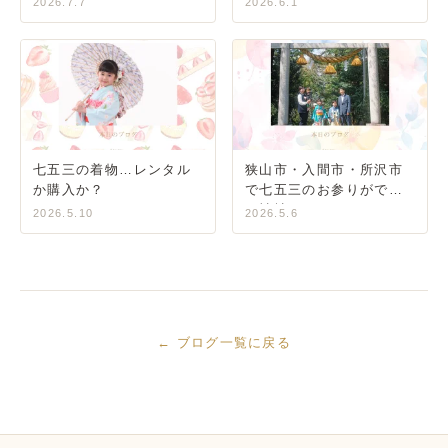
2026.7.7
2026.6.1
七五三の着物…レンタル
狭山市・入間市・所沢市
か購入か？
で七五三のお参りができ
る神社
2026.5.10
2026.5.6
← ブログ一覧に戻る