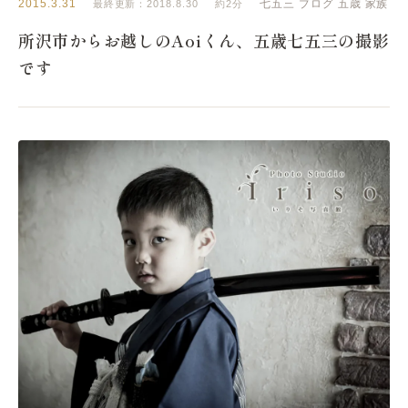
2015.3.31
七五三
ブログ
五歳
家族
最終更新：2018.8.30
約2分
所沢市からお越しのAoiくん、五歳七五三の撮影
です