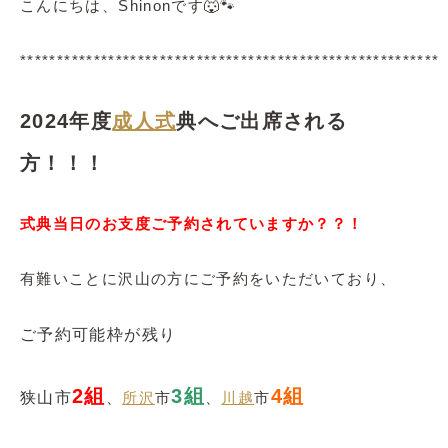
こんにちは、Shinonです🐺🐾
*********************************************************
2024年度
成人式
典へご出席される
方！！！
式典当日のお支度ご予約されていますか？？！
有難いことに沢山の方にご予約をいただいており、
ご予約可能枠が残り
2組
3組
4組
狭山市
、
所沢
市
、
川越
市