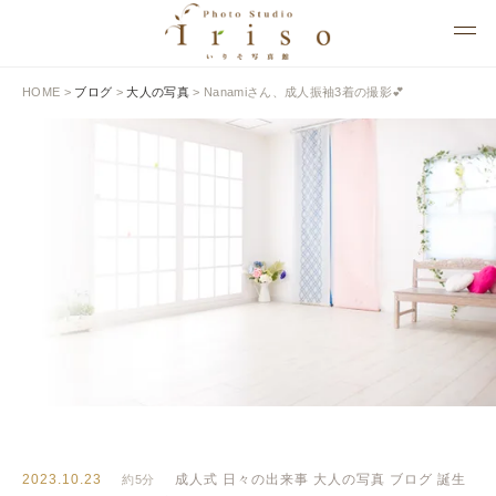
HOME
>
ブログ
>
大人の写真
>
Nanamiさん、成人振袖3着の撮影💕
BLOG
いりそ写真館ブログ
2023.10.23
成人式
日々の出来事
大人の写真
ブログ
誕生
約5分