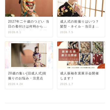
2027年二十歳のつどい 当
成人式の前撮りはいつ？
日の着付けは何時から？
髪型・ネイル・当日まで
狭山・川越・所沢・入間
の準備ガイド
2026.8.1
2026.7.5
20歳の集い(旧成人式)前
成人振袖衣裳展示会開催
撮りのお悩み・注意点
します！
2026.4.24
2025.1.7