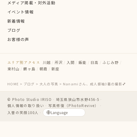
メディア掲載・対外活動
イベント情報
新着情報
ブログ
お客様の声
エリア別アクセス
川越
/
所沢
/
入間
/
飯能
/
日高
/
ふじみ野
/
東村山
/
鶴ヶ島
/
朝霞
/
新座
HOME
>
ブログ
>
大人の写真
>
Nanamiさん、成人振袖3着の撮影💕
© Photo Studio IRISO
・
埼玉県狭山市水野456-5
・
個人情報の取り扱い
・
写真修復（PhotoRevive）
・
入曽の笑顔100人
・