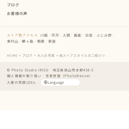
ブログ
お客様の声
エリア別アクセス
川越
/
所沢
/
入間
/
飯能
/
日高
/
ふじみ野
/
東村山
/
鶴ヶ島
/
朝霞
/
新座
HOME
>
ブログ
>
大人の写真
>
成人ヘアスタイルのご紹介☆
© Photo Studio IRISO
・
埼玉県狭山市水野456-5
・
個人情報の取り扱い
・
写真修復（PhotoRevive）
・
入曽の笑顔100人
・