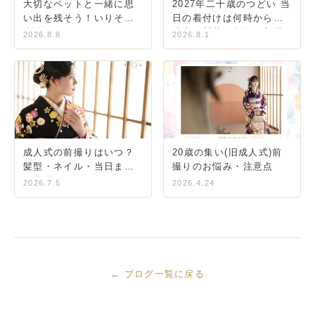
大切なペットと一緒に思
2027年二十歳のつどい 当
い出を残そう！いりそ写
日の着付けは何時から？
真館のペットフォトのご
狭山・川越・所沢・入間
2026.8.8
2026.8.1
紹介
成人式の前撮りはいつ？
20歳の集い(旧成人式)前
髪型・ネイル・当日まで
撮りのお悩み・注意点
の準備ガイド
2026.7.5
2026.4.24
← ブログ一覧に戻る