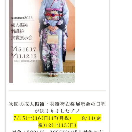
次回の成人振袖・羽織袴衣裳展示会の日程
が決まりました！！
7/15(土)16(日)17(月祝
) 8/11(金
祝)12(土)13(日)
対象：2024年〜2026年の成人対象の方