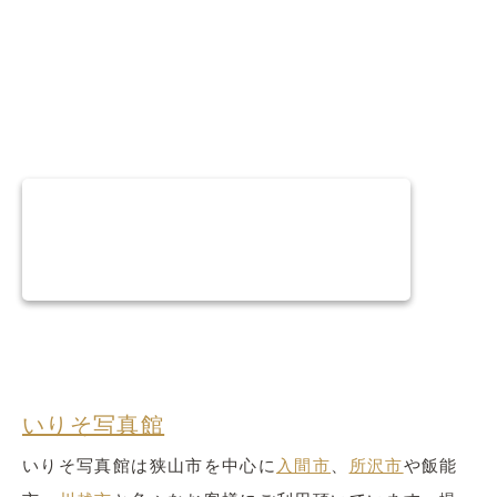
いりそ写真館
いりそ写真館は狭山市を中心に
入間市
、
所沢市
や飯能