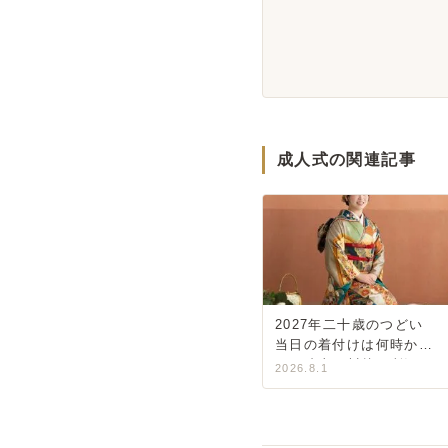
成人式の関連記事
2027年二十歳のつどい
当日の着付けは何時か
ら？狭山・川越・所沢・
2026.8.1
入間