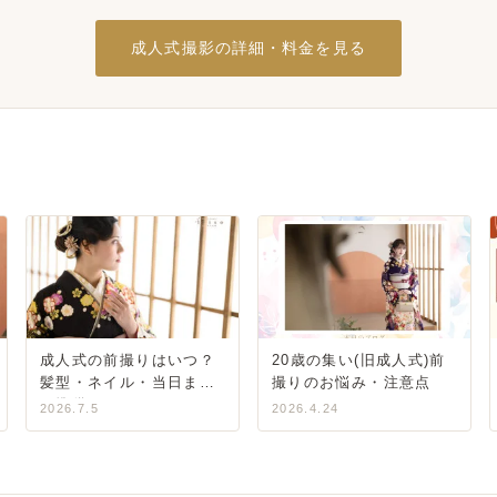
成人式撮影の詳細・料金を見る
成人式の前撮りはいつ？
20歳の集い(旧成人式)前
髪型・ネイル・当日まで
撮りのお悩み・注意点
の準備ガイド
2026.7.5
2026.4.24