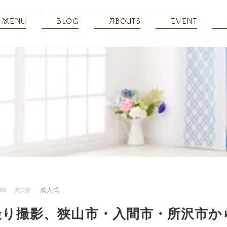
記念の前撮り撮影、狭山市・入間市・所沢市からご来店頂いております
MENU
BLOG
ABOUTS
EVENT
成人式
30
約1分
撮り撮影、狭山市・入間市・所沢市か