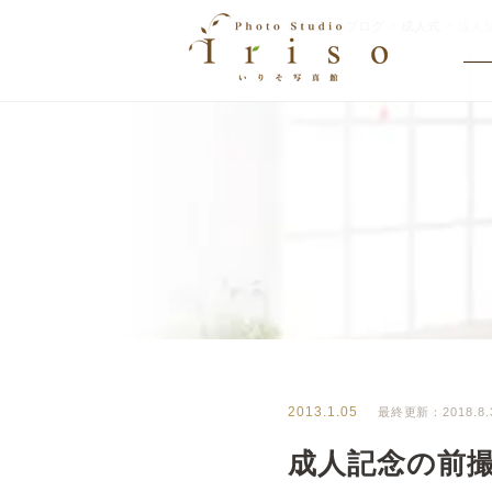
HOME
>
ブログ
>
成人式
>
成人
BLOG
いりそ写真館ブログ
2013.1.05
最終更新：2018.8.
成人記念の前